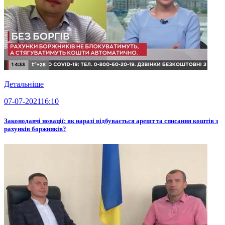
Детальніше
07-07-2021
16:10
Законодавчі новації: як наразі відбувається арешт та списання коштів з
рахунків боржників?