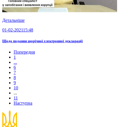
Детальніше
01-02-2021
15:48
Щодо подання щорічної електронної декларації
Попередня
1
...
6
7
8
9
10
...
11
Наступна