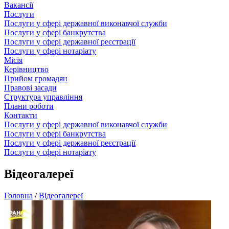
Вакансії
Послуги
Послуги у сфері державної виконавчої служби
Послуги у сфері банкрутства
Послуги у сфері державної реєстрації
Послуги у сфері нотаріату
Місія
Керівництво
Прийом громадян
Правові засади
Структура управління
Плани роботи
Контакти
Послуги у сфері державної виконавчої служби
Послуги у сфері банкрутства
Послуги у сфері державної реєстрації
Послуги у сфері нотаріату
Відеогалереї
Головна
/
Відеогалереї