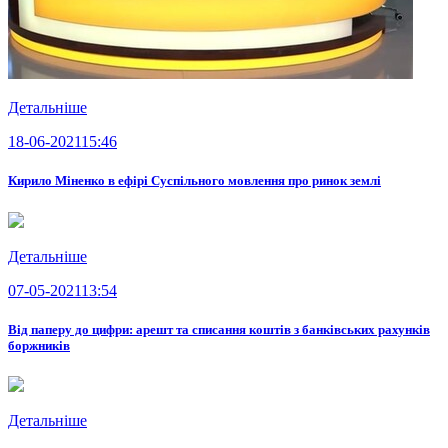
Детальніше
18-06-2021
15:46
Кирило Міненко в ефірі Суспільного мовлення про ринок землі
Детальніше
07-05-2021
13:54
Від паперу до цифри: арешт та списання коштів з банківських рахунків
боржників
Детальніше