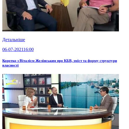
Детальніше
06-07-2021
16:00
Коротко з Віталієм Желінським про КБВ, зміст та форму структури
власності