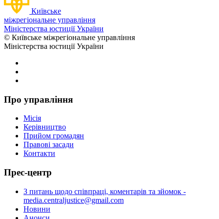
Київське
міжрегіональне управління
Міністерства юстиції України
© Київське міжрегіональне управління
Міністерства юстиції України
Про управління
Місія
Керівництво
Прийом громадян
Правові засади
Контакти
Прес-центр
З питань щодо співпраці, коментарів та зйомок -
media.centraljustice@gmail.com
Новини
Анонси