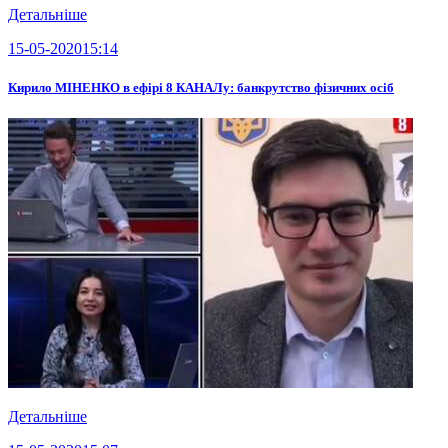
Детальніше
15-05-2020
15:14
Кирило МІНЕНКО в ефірі 8 КАНАЛу: банкрутство фізичних осіб
Детальніше