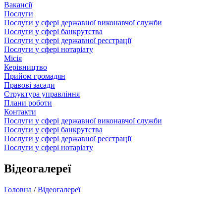
Вакансії
Послуги
Послуги у сфері державної виконавчої служби
Послуги у сфері банкрутства
Послуги у сфері державної реєстрації
Послуги у сфері нотаріату
Місія
Керівництво
Прийом громадян
Правові засади
Структура управління
Плани роботи
Контакти
Послуги у сфері державної виконавчої служби
Послуги у сфері банкрутства
Послуги у сфері державної реєстрації
Послуги у сфері нотаріату
Відеогалереї
Головна
/
Відеогалереї