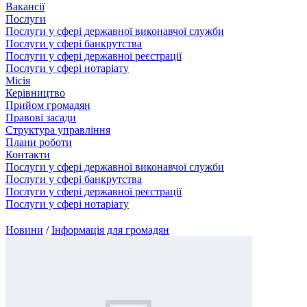
Вакансії
Послуги
Послуги у сфері державної виконавчої служби
Послуги у сфері банкрутства
Послуги у сфері державної реєстрації
Послуги у сфері нотаріату
Місія
Керівництво
Прийом громадян
Правові засади
Структура управління
Плани роботи
Контакти
Послуги у сфері державної виконавчої служби
Послуги у сфері банкрутства
Послуги у сфері державної реєстрації
Послуги у сфері нотаріату
Новини
/
Інформація для громадян