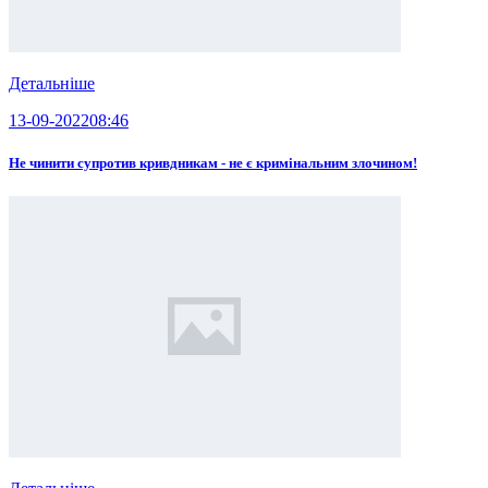
Детальніше
13-09-2022
08:46
Не чинити супротив кривдникам - не є кримінальним злочином!