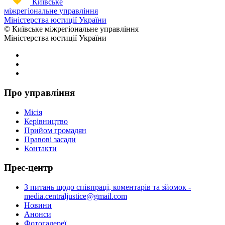
Київське
міжрегіональне управління
Міністерства юстиції України
© Київське міжрегіональне управління
Міністерства юстиції України
Про управління
Місія
Керівництво
Прийом громадян
Правові засади
Контакти
Прес-центр
З питань щодо співпраці, коментарів та зйомок -
media.centraljustice@gmail.com
Новини
Анонси
Фотогалереї