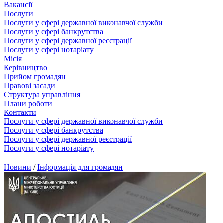
Вакансії
Послуги
Послуги у сфері державної виконавчої служби
Послуги у сфері банкрутства
Послуги у сфері державної реєстрації
Послуги у сфері нотаріату
Місія
Керівництво
Прийом громадян
Правові засади
Структура управління
Плани роботи
Контакти
Послуги у сфері державної виконавчої служби
Послуги у сфері банкрутства
Послуги у сфері державної реєстрації
Послуги у сфері нотаріату
Новини
/
Інформація для громадян