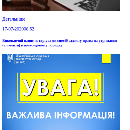
Детальніше
17-07-2020
08:52
Виконавчий напис нотаріуса як спосіб захисту права на утримання
(аліменти) в позасудовому порядку